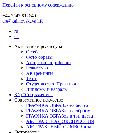
Перейти к основному содержанию
+44 7547 812640
art@kalinovskaya.life
ru
en
Актёрство и режиссура
О себе
Фото-образы
Актёрское портфолио
Режиссура
АКТренинги
Театр
Студенчество. Практика
Дипломы и награды
К/ф "Сопряжение"
Современное искусство
ГРАФИКА ОБРАЗов на белом
ГРАФИКА ОБРАЗов на чёрном
ГРАФИКА ОБРАЗов в три цвета
АБСТРАКТНАЯ ЭКСПРЕССИЯ
АБСТРАКТНЫЙ СИМВОЛизм
Фотоработы