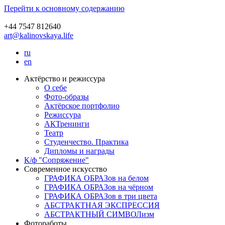
Перейти к основному содержанию
+44 7547 812640
art@kalinovskaya.life
ru
en
Актёрство и режиссура
О себе
Фото-образы
Актёрское портфолио
Режиссура
АКТренинги
Театр
Студенчество. Практика
Дипломы и награды
К/ф "Сопряжение"
Современное искусство
ГРАФИКА ОБРАЗов на белом
ГРАФИКА ОБРАЗов на чёрном
ГРАФИКА ОБРАЗов в три цвета
АБСТРАКТНАЯ ЭКСПРЕССИЯ
АБСТРАКТНЫЙ СИМВОЛизм
Фотоработы