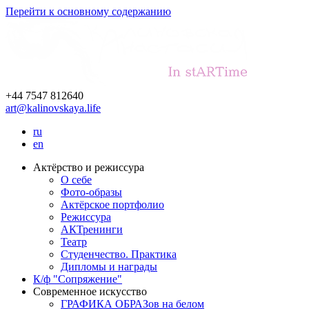
Перейти к основному содержанию
+44 7547 812640
art@kalinovskaya.life
ru
en
Актёрство и режиссура
О себе
Фото-образы
Актёрское портфолио
Режиссура
АКТренинги
Театр
Студенчество. Практика
Дипломы и награды
К/ф "Сопряжение"
Современное искусство
ГРАФИКА ОБРАЗов на белом