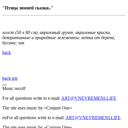
"Птица зимней сказки.."
холст (50 х 80 см), акриловый грунт, акриловые краски,
декоративные и природные эелементы: ветка от дерева,
бусина; лак
back
back top
Music
on
/
off
For all questions write to e-mail:
ART@VNEVREMENI.LIFE
The site uses music by «Conjure One»
enFor all questions write to e-mail:
ART@VNEVREMENI.LIFE
The site uses music by «Conjure One»