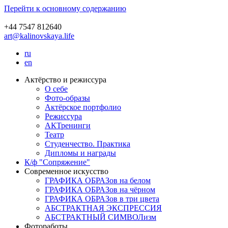
Перейти к основному содержанию
+44 7547 812640
art@kalinovskaya.life
ru
en
Актёрство и режиссура
О себе
Фото-образы
Актёрское портфолио
Режиссура
АКТренинги
Театр
Студенчество. Практика
Дипломы и награды
К/ф "Сопряжение"
Современное искусство
ГРАФИКА ОБРАЗов на белом
ГРАФИКА ОБРАЗов на чёрном
ГРАФИКА ОБРАЗов в три цвета
АБСТРАКТНАЯ ЭКСПРЕССИЯ
АБСТРАКТНЫЙ СИМВОЛизм
Фотоработы