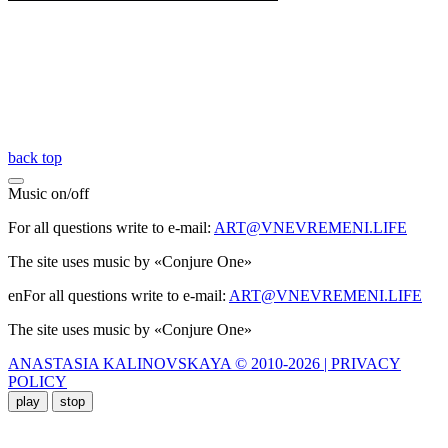
back top
Music
on
/
off
For all questions write to e-mail:
ART@VNEVREMENI.LIFE
The site uses music by «Conjure One»
enFor all questions write to e-mail:
ART@VNEVREMENI.LIFE
The site uses music by «Conjure One»
ANASTASIA KALINOVSKAYA © 2010-2026 | PRIVACY
POLICY
play
stop