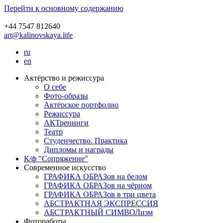
Перейти к основному содержанию
+44 7547 812640
art@kalinovskaya.life
ru
en
Актёрство и режиссура
О себе
Фото-образы
Актёрское портфолио
Режиссура
АКТренинги
Театр
Студенчество. Практика
Дипломы и награды
К/ф "Сопряжение"
Современное искусство
ГРАФИКА ОБРАЗов на белом
ГРАФИКА ОБРАЗов на чёрном
ГРАФИКА ОБРАЗов в три цвета
АБСТРАКТНАЯ ЭКСПРЕССИЯ
АБСТРАКТНЫЙ СИМВОЛизм
Фотоработы