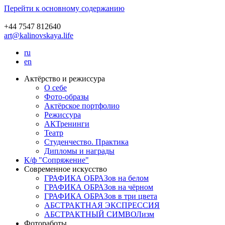
Перейти к основному содержанию
+44 7547 812640
art@kalinovskaya.life
ru
en
Актёрство и режиссура
О себе
Фото-образы
Актёрское портфолио
Режиссура
АКТренинги
Театр
Студенчество. Практика
Дипломы и награды
К/ф "Сопряжение"
Современное искусство
ГРАФИКА ОБРАЗов на белом
ГРАФИКА ОБРАЗов на чёрном
ГРАФИКА ОБРАЗов в три цвета
АБСТРАКТНАЯ ЭКСПРЕССИЯ
АБСТРАКТНЫЙ СИМВОЛизм
Фотоработы