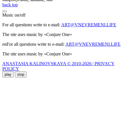
back top
Music
on
/
off
For all questions write to e-mail:
ART@VNEVREMENI.LIFE
The site uses music by «Conjure One»
enFor all questions write to e-mail:
ART@VNEVREMENI.LIFE
The site uses music by «Conjure One»
ANASTASIA KALINOVSKAYA © 2010-2026 | PRIVACY
POLICY
play
stop