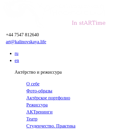
Перейти
к
основному
содержанию
+44 7547 812640
art@kalinovskaya.life
ru
en
Актёрство и режиссура
О себе
Фото-образы
Актёрское портфолио
Режиссура
АКТренинги
Театр
Студенчество. Практика